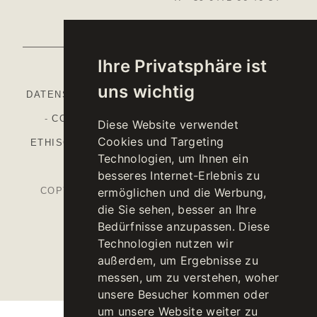
Ihre Privatsphäre ist
uns wichtig
DATENSCHUTZBESTIMMUNGEN
-
COOKIE POLICY
-
COOKIE-EINSTELLUNGEN
-
IMPRESSUM
-
Diese Website verwendet
Cookies und Targeting
ETHISCHER KODEX
-
ORGANISATIONSMODELL
-
Technologien, um Ihnen ein
NATIONALER GAP
besseres Internet-Erlebnis zu
COPYRIGHT © 2026 KELLEREI ST. MICHAEL-
ermöglichen und die Werbung,
die Sie sehen, besser an Ihre
EPPAN CANTINA
Bedürfnisse anzupassen. Diese
MWST.NR. IT00126670215
Technologien nutzen wir
außerdem, um Ergebnisse zu
messen, um zu verstehen, woher
unsere Besucher kommen oder
um unsere Website weiter zu