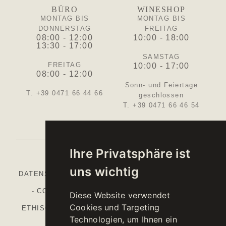
BÜRO
WINESHOP
MONTAG BIS
MONTAG BIS
DONNERSTAG
FREITAG
08:00 - 12:00
10:00 - 18:00
13:30 - 17:00
SAMSTAG
FREITAG
10:00 - 17:00
08:00 - 12:00
Sonn- und Feiertage
T. +39 0471 66 44 66
geschlossen
T. +39 0471 66 46 54
Ihre Privatsphäre ist
uns wichtig
DATENSCHUTZBESTIMMUNGEN
-
COOKIE POLICY
-
COOKIE-EINSTELLUNGEN
-
IMPRESSUM
-
Diese Website verwendet
Cookies und Targeting
ETHISCHER KODEX
-
ORGANISATIONSMODELL
-
Technologien, um Ihnen ein
NATIONALER GAP