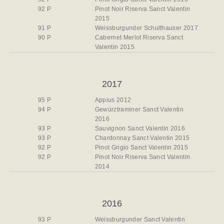
92 P
Pinot Noir Riserva Sanct Valentin
2015
91 P
Weissburgunder Schulthauser 2017
90 P
Cabernet Merlot Riserva Sanct
Valentin 2015
2017
95 P
Appius 2012
94 P
Gewürztraminer Sanct Valentin
2016
93 P
Sauvignon Sanct Valentin 2016
93 P
Chardonnay Sanct Valentin 2015
92 P
Pinot Grigio Sanct Valentin 2015
92 P
Pinot Noir Riserva Sanct Valentin
2014
2016
93 P
Weissburgunder Sanct Valentin