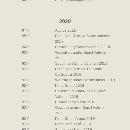
2020
97 P
Appius 2015
95 P
Pinot Noir Riserva Sanct Valentin
2017
94 P
Chardonnay Sanct Valentin 2018
93 P
Weissburgunder Sanct Valentin
2018
93 P
Sauvignon Sanct Valentin 2019
93 P
Pinot Noir Riserva The Wine
Collection 2016
92 P
Weissburgunder Schulthauser 2019
92 P
Pinot Grigio 2019
92 P
Cabernet Merlot Riserva Sanct
Valentin 2016
92 P
Chardonnay Merol 2019
92 P
Gewürztraminer Sanct Valentin
2019
92 P
Pinot Grigio Anger 2019
92 P
Pinot Noir Rosé 2019
92 P
Sauvignon Lahn 2019