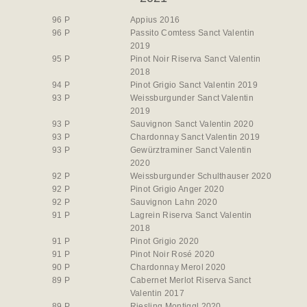
96 P
Appius 2016
96 P
Passito Comtess Sanct Valentin
2019
95 P
Pinot Noir Riserva Sanct Valentin
2018
94 P
Pinot Grigio Sanct Valentin 2019
93 P
Weissburgunder Sanct Valentin
2019
93 P
Sauvignon Sanct Valentin 2020
93 P
Chardonnay Sanct Valentin 2019
93 P
Gewürztraminer Sanct Valentin
2020
92 P
Weissburgunder Schulthauser 2020
92 P
Pinot Grigio Anger 2020
92 P
Sauvignon Lahn 2020
91 P
Lagrein Riserva Sanct Valentin
2018
91 P
Pinot Grigio 2020
91 P
Pinot Noir Rosé 2020
90 P
Chardonnay Merol 2020
89 P
Cabernet Merlot Riserva Sanct
Valentin 2017
89 P
Riesling Montiggl 2020