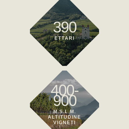
390
ETTARI
400-
900
M.S.L.M.
ALTITUDINE
VIGNETI