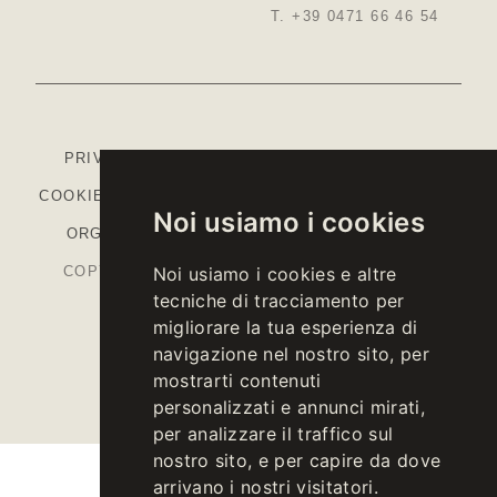
T. +39 0471 66 46 54
PRIVACY
-
COOKIE POLICY
-
IMPOSTAZIONI
COOKIE
-
COLOPHON
-
CODICE ETICO
-
MODELLO
Noi usiamo i cookies
ORGANIZZATIVO
-
PIANO STRATEGICO PAC
Noi usiamo i cookies e altre
COPYRIGHT © 2026 KELLEREI ST. MICHAEL-
tecniche di tracciamento per
EPPAN CANTINA
migliorare la tua esperienza di
P.IVA IT00126670215
navigazione nel nostro sito, per
mostrarti contenuti
personalizzati e annunci mirati,
per analizzare il traffico sul
nostro sito, e per capire da dove
arrivano i nostri visitatori.