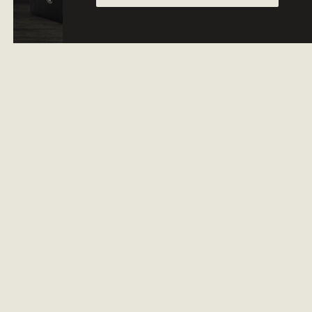
Die Geschichte der Weine mit dem Label "TWC -
The Wine Collection" wird nach jeder Ernte neu
geschrieben. Denn nach einer äußerst sorgfältigen
Traubenselektion hebt unser Kellermeister die
Besonderheiten jeder einzelnen Rebsorte hervor und
produziert daraus mit seiner Expertise einen
langlebigen Wein der Extraklasse.