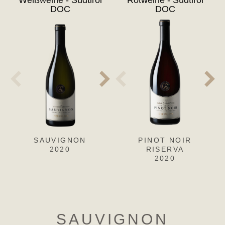
DOC
DOC
SAUVIGNON
SAUVIGNON
PINOT NOIR
S
2020
2019
RISERVA
2020
SAUVIGNON