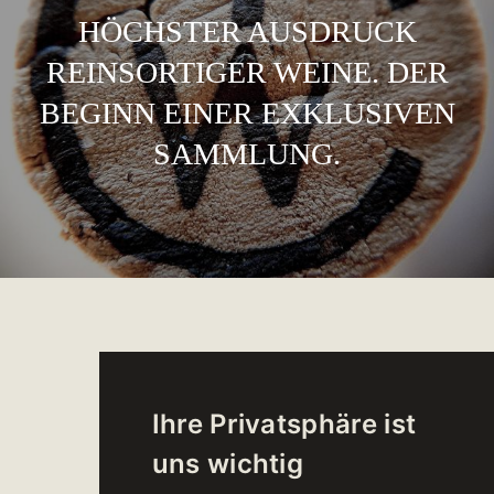
HÖCHSTER AUSDRUCK
REINSORTIGER WEINE. DER
BEGINN EINER EXKLUSIVEN
SAMMLUNG.
TWC - THE WINE
Ihre Privatsphäre ist
COLLECTION
uns wichtig