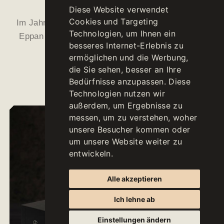
Diese Website verwendet
Cookies und Targeting
Im Jahr 2018 präsentiert die Kellerei St. Michael-
Technologien, um Ihnen ein
Eppan das Konzept der neuen Linie "TWC - The
besseres Internet-Erlebnis zu
Wine Collection".
ermöglichen und die Werbung,
die Sie sehen, besser an Ihre
Bedürfnisse anzupassen. Diese
Technologien nutzen wir
außerdem, um Ergebnisse zu
messen, um zu verstehen, woher
unsere Besucher kommen oder
um unsere Website weiter zu
entwickeln.
Alle akzeptieren
Ich lehne ab
Einstellungen ändern