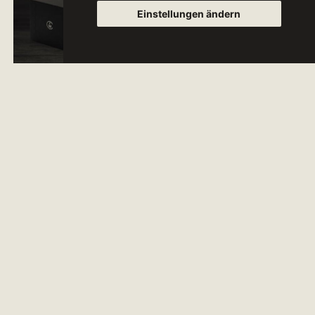
Einstellungen ändern
Die Geschichte der Weine mit dem Label "TWC -
The Wine Collection" wird nach jeder Ernte neu
geschrieben. Denn nach einer äußerst sorgfältigen
Traubenselektion hebt unser Kellermeister die
Besonderheiten jeder einzelnen Rebsorte hervor und
produziert daraus mit seiner Expertise einen
langlebigen Wein der Extraklasse.