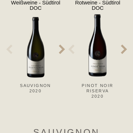
Weißweine - Südtirol
Rotweine - Südtirol
DOC
DOC
SAUVIGNON
SAUVIGNON
PINOT NOIR
S
2020
2019
RISERVA
2020
SAUVIGNON