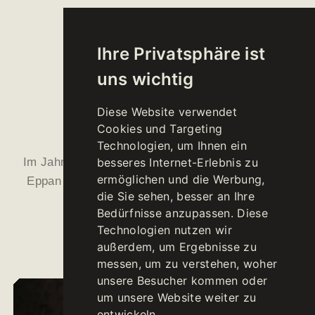
Ihre Privatsphäre ist
uns wichtig
TWC - THE WINE
COLLECTION
Diese Website verwendet
Cookies und Targeting
Technologien, um Ihnen ein
Im Jahr 2018 präsentiert die Kellerei St. Michael-
besseres Internet-Erlebnis zu
ermöglichen und die Werbung,
Eppan das Konzept der neuen Linie "TWC - The
die Sie sehen, besser an Ihre
Wine Collection".
Bedürfnisse anzupassen. Diese
Technologien nutzen wir
außerdem, um Ergebnisse zu
messen, um zu verstehen, woher
unsere Besucher kommen oder
um unsere Website weiter zu
entwickeln.