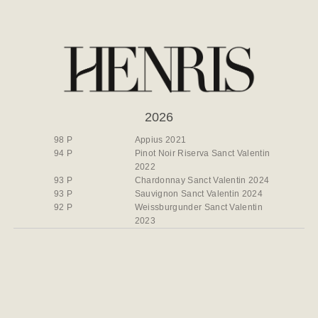
2026
98 P
Appius 2021
94 P
Pinot Noir Riserva Sanct Valentin
2022
93 P
Chardonnay Sanct Valentin 2024
93 P
Sauvignon Sanct Valentin 2024
92 P
Weissburgunder Sanct Valentin
2023