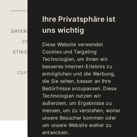
Ihre Privatsphäre ist
uns wichtig
DATENSCHUTZBESTIMMUNGEN
-
COOKIE POLICY
-
COOKIE-EINSTELLUNGEN
-
IMPRESSUM
-
Diese Website verwendet
Cookies und Targeting
ETHISCHER KODEX
-
ORGANISATIONSMODELL
-
Technologien, um Ihnen ein
NATIONALER GAP
besseres Internet-Erlebnis zu
ermöglichen und die Werbung,
COPYRIGHT © 2026 KELLEREI ST. MICHAEL-
die Sie sehen, besser an Ihre
EPPAN CANTINA
Bedürfnisse anzupassen. Diese
MWST.NR. IT00126670215
Technologien nutzen wir
außerdem, um Ergebnisse zu
messen, um zu verstehen, woher
unsere Besucher kommen oder
um unsere Website weiter zu
entwickeln.