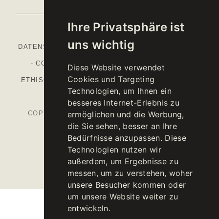
Ihre Privatsphäre ist
uns wichtig
DATENSCHUTZBESTIMMUNGEN
-
COOKIE POLICY
-
COOKIE-EINSTELLUNGEN
-
IMPRESSUM
-
Diese Website verwendet
Cookies und Targeting
ETHISCHER KODEX
-
ORGANISATIONSMODELL
-
Technologien, um Ihnen ein
NATIONALER GAP
besseres Internet-Erlebnis zu
ermöglichen und die Werbung,
COPYRIGHT © 2026 KELLEREI ST. MICHAEL-
die Sie sehen, besser an Ihre
EPPAN CANTINA
Bedürfnisse anzupassen. Diese
MWST.NR. IT00126670215
Technologien nutzen wir
außerdem, um Ergebnisse zu
messen, um zu verstehen, woher
unsere Besucher kommen oder
um unsere Website weiter zu
entwickeln.