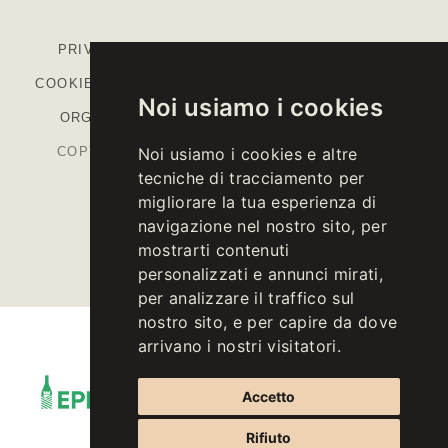
PRIVACY
-
COOKIE POLICY
-
IMPOSTAZIONI
COOKIE
-
COLOPHON
-
CODICE ETICO
-
MODELLO
Noi usiamo i cookies
ORGANIZZATIVO
-
PIANO STRATEGICO PAC
COPYRIGHT © 2026 KELLEREI ST. MICHAEL-
Noi usiamo i cookies e altre
tecniche di tracciamento per
EPPAN CANTINA
migliorare la tua esperienza di
P.IVA IT00126670215
navigazione nel nostro sito, per
mostrarti contenuti
personalizzati e annunci mirati,
per analizzare il traffico sul
nostro sito, e per capire da dove
arrivano i nostri visitatori.
Accetto
Rifiuto