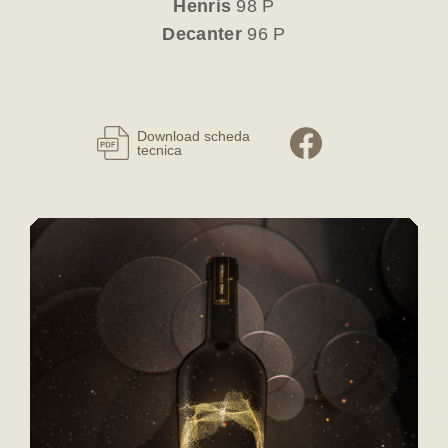
Henris
98 P
Decanter
96 P
Download scheda
tecnica