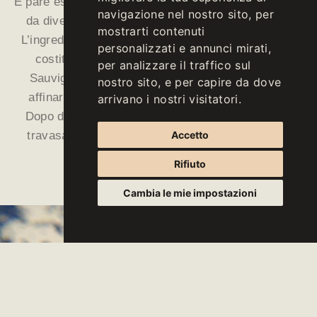
E pare esserci riuscito con l’APPIUS 2010. Proviene
navigazione nel nostro sito, per
da diversi vigneti storici del Comune di Appiano.
mostrarti contenuti
L’ingrediente principale è lo Chardonnay, il resto è
personalizzati e annunci mirati,
costituito da uve Pinot Bianco, Pinot Grigio e
per analizzare il traffico sul
Sauvignon. “L’APPIUS viene fatto fermentare e
nostro sito, e per capire da dove
affinare principalmente in piccole botti di legno.
arrivano i nostri visitatori.
Dopo dodici mesi di affinamento nel legno, viene
Accetto
travasato in serbatoi di acciaio dove matura per
quasi 3 anni sulle fecce fini.
Rifiuto
Cambia le mie impostazioni