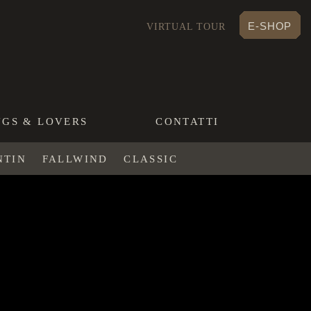
E-SHOP
VIRTUAL TOUR
NGS & LOVERS
CONTATTI
NTIN
FALLWIND
CLASSIC