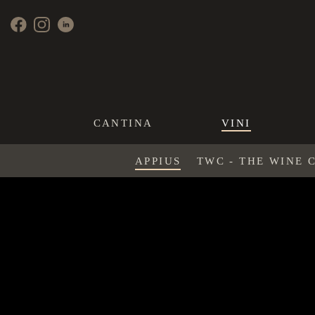
CANTINA
VINI
APPIUS
TWC - THE WINE 