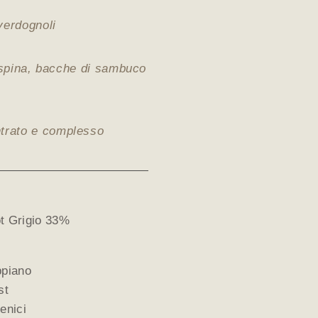
 verdognoli
va spina, bacche di sambuco
ntrato e complesso
t Grigio 33%
ppiano
st
enici