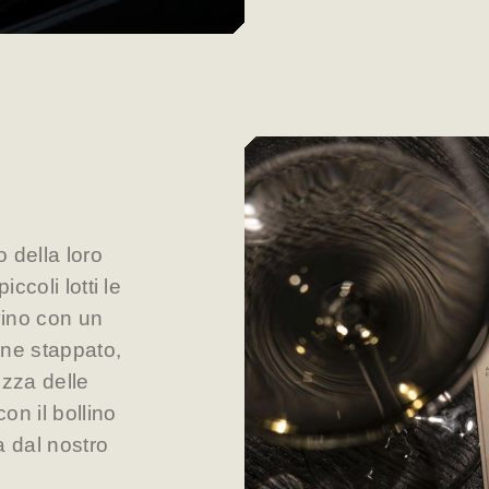
o della loro
ccoli lotti le
vino con un
ne stappato,
ezza delle
con il bollino
a dal nostro