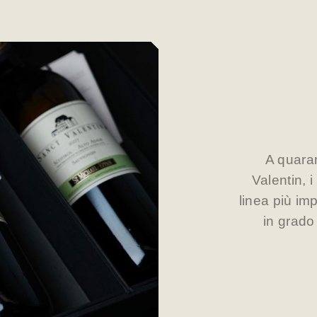
A quaran
Valentin, i
linea più im
in grado