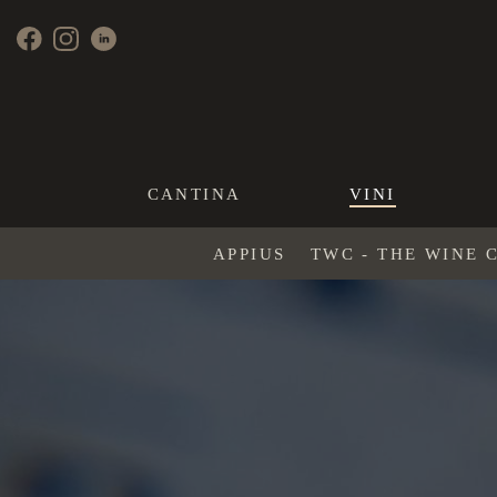
CANTINA
VINI
APPIUS
TWC - THE WINE 