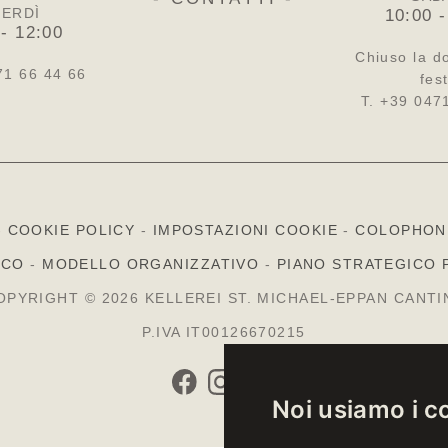
ERDÌ
10:00 -
 - 12:00
Chiuso la d
71 66 44 66
fest
T. +39 047
-
COOKIE POLICY
-
IMPOSTAZIONI COOKIE
-
COLOPHON
ICO
-
MODELLO ORGANIZZATIVO
-
PIANO STRATEGICO 
OPYRIGHT © 2026 KELLEREI ST. MICHAEL-EPPAN CANTI
P.IVA IT00126670215
Noi usiamo i c