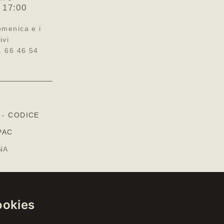
 17:00
omenica e i
ivi
1 66 46 54
-
CODICE
PAC
NA
ookies