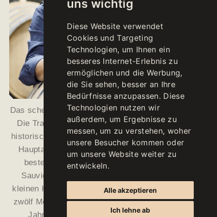
uns wichtig
Diese Website verwendet
Cookies und Targeting
Technologien, um Ihnen ein
besseres Internet-Erlebnis zu
ermöglichen und die Werbung,
die Sie sehen, besser an Ihre
Bedürfnisse anzupassen. Diese
Technologien nutzen wir
Das scheint ihm mit APPIUS 2010 gelungen zu sein.
außerdem, um Ergebnisse zu
Die Trauben hierfür stammen aus verschiedenen
messen, um zu verstehen, woher
historischen Weinbergen der Gemeinde Eppan. Den
unsere Besucher kommen oder
Hauptanteil bildet Chardonnay, der restliche Teil
um unsere Website weiter zu
besteht aus Weißburgunder, Pinot Grigio und
entwickeln.
Sauvignon. „Der APPIUS wird grundsätzlich in
kleinen Holzfässern vergoren und ausgebaut. Nach
Alle akzeptieren
zwölf Monaten Ausbau im Holz reift er weitere drei
Ich lehne ab
Jahre im Stahltank auf der Feinhefe heran.