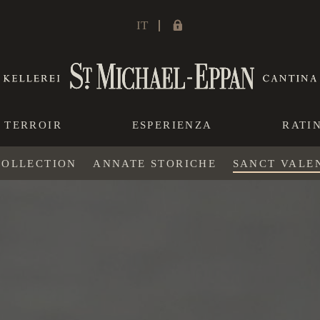
IT
TERROIR
ESPERIENZA
RATI
COLLECTION
ANNATE STORICHE
SANCT VALE