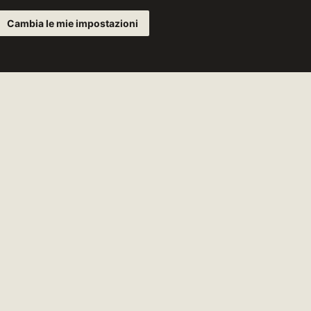
ATO
Cambia le mie impostazioni
 17:00
omenica e i
ivi
1 66 46 54
-
CODICE
PAC
NA