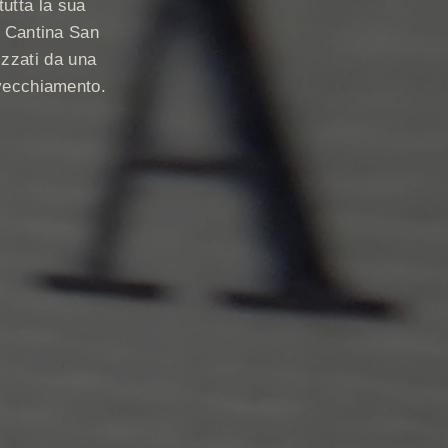
utta la sua
la Cantina San
izzati da una
invecchiamento.