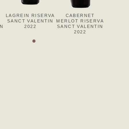
MINE
LAGREIN RISERVA
PASSITO
CABERNET
SANCT VALENTIN
COMTESS
MERLOT RISERVA
IN
ENTIN
SANCT VALENTIN
2022
SANCT VALENTIN
2023
2022