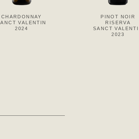
CHARDONNAY
SAUVIGNON
PINOT NOIR
GEWÜRZTRA
SANCT VALENTIN
SANCT VALENTIN
RISERVA
R
2024
2025
SANCT VALENT
SANCT VAL
2023
2025