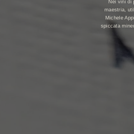
Nei vini d
maestria, uti
Michele Appi
spiccata miner