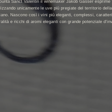
i punta Sanct Valentin il winemaker Jakob Gasser esprime t
lizzando unicamente le uve più pregiate del territorio del
ano. Nascono così i vini più eleganti, complessi, caratter
alità e ricchi di aromi eleganti con grande potenziale d’