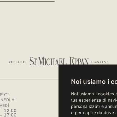
Noi usiamo i c
Noi usiamo i cookies e
FICI
WINE
tua esperienza di navi
UNEDÌ AL
DAL LUN
VEDÌ
VEN
personalizzati e annunc
 - 12:00
10:00 -
e per capire da dove ar
 - 17:00