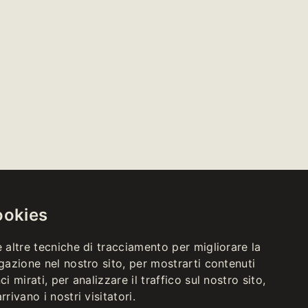
ookies
 altre tecniche di tracciamento per migliorare la
SHOP
gazione nel nostro sito, per mostrarti contenuti
EDÌ AL
ERDÌ
i mirati, per analizzare il traffico sul nostro sito,
 18:00
rivano i nostri visitatori.