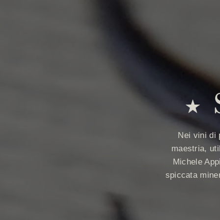
Nei vini d
maestria, uti
Michele Appi
spiccata miner