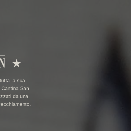
utta la sua
la Cantina San
izzati da una
invecchiamento.