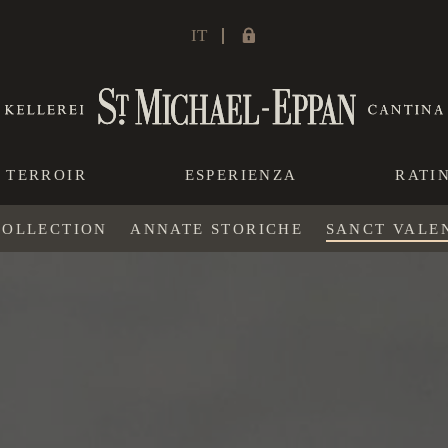
IT
TERROIR
ESPERIENZA
RATI
COLLECTION
ANNATE STORICHE
SANCT VALE