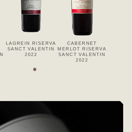
MINE
LAGREIN RISERVA
PASSITO
CABERNET
SANCT VALENTIN
COMTESS
MERLOT RISERVA
IN
ENTIN
SANCT VALENTIN
2022
SANCT VALENTIN
2023
2022