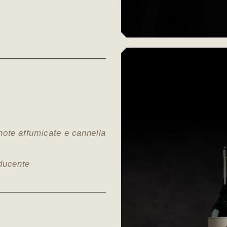
 note affumicate e cannella
educente