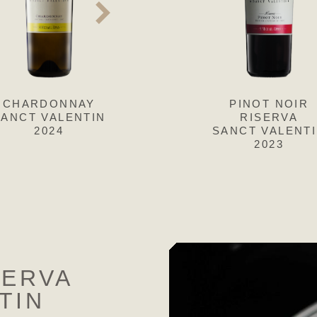
CHARDONNAY
SAUVIGNON
PINOT NOIR
GEWÜRZTRA
SANCT VALENTIN
SANCT VALENTIN
RISERVA
R
2024
2025
SANCT VALENT
SANCT VAL
2023
2025
SERVA
TIN