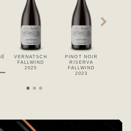
SÉ
ON
VERNATSCH
RIESLING
PINOT NOIR
GEWÜRZTRAMINE
LAG
ND
FALLWIND
FALLWIND
RISERVA
R
RIS
2025
2025
FALLWIND
FALLWIND
FAL
2023
2025
2