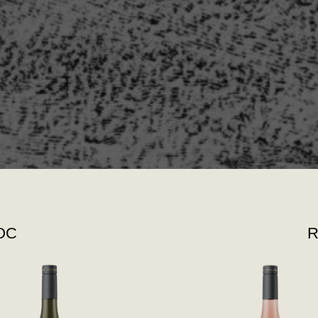
DOC
R