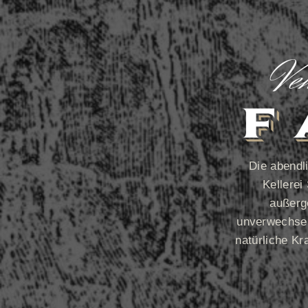
Die abendl
Kellerei
außerg
unverwechselb
natürliche Kr