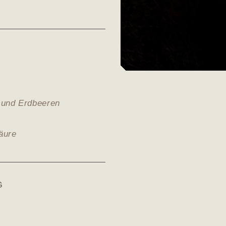
n und Erdbeeren
äure
G