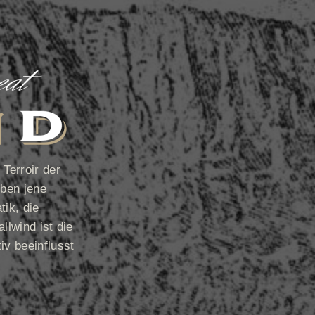
Terroir der
uben jene
ik, die
llwind ist die
iv beeinflusst