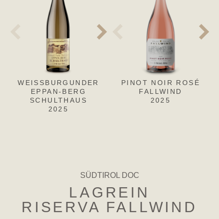
WEISSBURGUNDER
WEISSBURGUNDER
PINOT NOIR ROSÉ
PIN
EPPAN-BERG
EPPAN-BERG-
FALLWIND
F
SCHULTHAUS
SCHULTHAUS
2025
2025
RISERVA
2022
SÜDTIROL DOC
LAGREIN
RISERVA FALLWIND