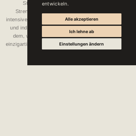
Stärken unseres Anbaugebietes wider.
entwickeln.
Strenge Qualitätsrichtlinien, geringe Erträge,
Alle akzeptieren
intensive Handarbeit im Weinberg sowie schonender
und individueller Ausbau im Keller machen sie zu
Ich lehne ab
dem, was sie sind: charaktervolle, präzise und
Einstellungen ändern
einzigartige Weine, die mit ihrer Sortencharakteristik
jeden Genießer überzeugen.