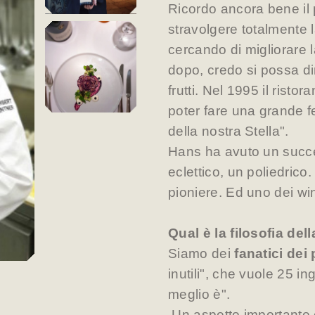
Ricordo ancora bene il 
stravolgere totalmente 
cercando di migliorare l
dopo, credo si possa dir
frutti. Nel 1995 il risto
poter fare una grande f
della nostra Stella".
Hans ha avuto un succes
eclettico, un poliedrico
pioniere. Ed uno dei wi
Qual è la filosofia del
Siamo dei
fanatici dei 
inutili", che vuole 25 i
meglio è".
Un aspetto importante 