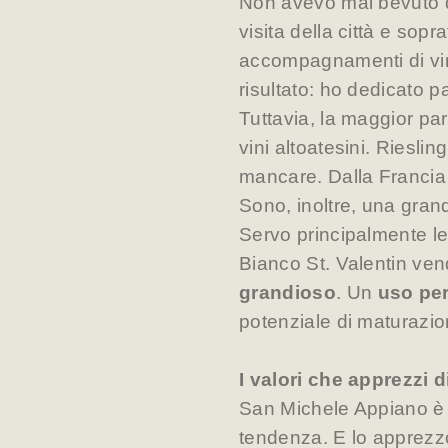
Non avevo mai bevuto de
visita della città e sop
accompagnamenti di vin
risultato: ho dedicato p
Tuttavia, la maggior pa
vini altoatesini. Riesl
mancare. Dalla Francia 
Sono, inoltre, una gra
Servo principalmente le
Bianco St. Valentin ve
grandioso
. Un
uso per
potenziale di maturazio
I valori che apprezzi 
San Michele Appiano è
tendenza. E lo apprezz