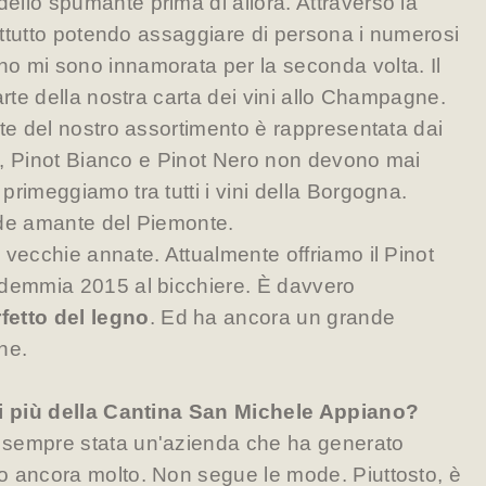
llo spumante prima di allora. Attraverso la
rattutto potendo assaggiare di persona i numerosi
o mi sono innamorata per la seconda volta. Il
arte della nostra carta dei vini allo Champagne.
rte del nostro assortimento è rappresentata dai
ing, Pinot Bianco e Pinot Nero non devono mai
primeggiamo tra tutti i vini della Borgogna.
nde amante del Piemonte.
 vecchie annate. Attualmente offriamo il Pinot
ndemmia 2015 al bicchiere. È davvero
fetto del legno
. Ed ha ancora un grande
ne.
di più della Cantina San Michele Appiano?
 sempre stata un'azienda che ha generato
o ancora molto. Non segue le mode. Piuttosto, è