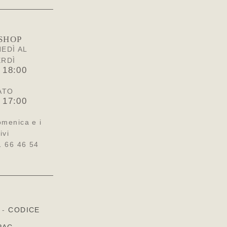
SHOP
EDÌ AL
ERDÌ
 18:00
ATO
 17:00
omenica e i
ivi
1 66 46 54
-
CODICE