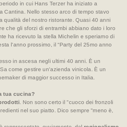
periodo in cui Hans Terzer ha iniziato a
la Cantina. Nello stesso arco di tempo stavo
a qualità del nostro ristorante. Quasi 40 anni
e che gli sforzi di entrambi abbiano dato i loro
rante ha ricevuto la stella Michelin e speriamo di
esta l'anno prossimo, il “Party del 25mo anno
so in ascesa negli ultimi 40 anni. È un
. Sa come gestire un'azienda vinicola. È un
nemaker di maggior successo in Italia.
la tua cucina?
prodotti
. Non sono certo il "cuoco dei fronzoli
ngredienti nel suo piatto. Dico sempre "meno è,
è rappresentato, ovviamente, dal
regionalismo
,