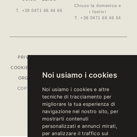
Chiuso la domenica e
T. +39 0471 66 44 66
i festivi
T. +39 0471 66 46 54
PRIVACY
-
COOKIE POLICY
-
IMPOSTAZIONI
COOKIE
-
COLOPHON
-
CODICE ETICO
-
MODELLO
Noi usiamo i cookies
ORGANIZZATIVO
-
PIANO STRATEGICO PAC
COPYRIGHT © 2026 KELLEREI ST. MICHAEL-
Noi usiamo i cookies e altre
tecniche di tracciamento per
EPPAN CANTINA
migliorare la tua esperienza di
P.IVA IT00126670215
navigazione nel nostro sito, per
mostrarti contenuti
personalizzati e annunci mirati,
per analizzare il traffico sul