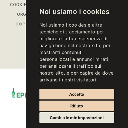
COOKIE
-
COLOPHON
-
CODICE ETICO
-
MODELLO
Noi usiamo i cookies
ORGANIZZATIVO
-
PIANO STRATEGICO PAC
COPYRIGHT © 2026 KELLEREI ST. MICHAEL-
Noi usiamo i cookies e altre
tecniche di tracciamento per
EPPAN CANTINA
migliorare la tua esperienza di
P.IVA IT00126670215
navigazione nel nostro sito, per
mostrarti contenuti
personalizzati e annunci mirati,
per analizzare il traffico sul
nostro sito, e per capire da dove
arrivano i nostri visitatori.
Accetto
Rifiuto
Cambia le mie impostazioni