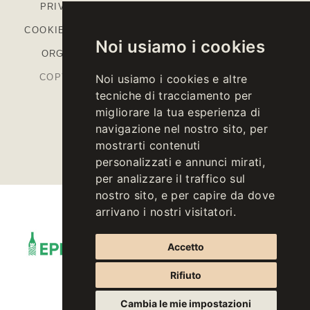
PRIVACY
-
COOKIE POLICY
-
IMPOSTAZIONI
COOKIE
-
COLOPHON
-
CODICE ETICO
-
MODELLO
Noi usiamo i cookies
ORGANIZZATIVO
-
PIANO STRATEGICO PAC
COPYRIGHT © 2026 KELLEREI ST. MICHAEL-
Noi usiamo i cookies e altre
tecniche di tracciamento per
EPPAN CANTINA
migliorare la tua esperienza di
P.IVA IT00126670215
navigazione nel nostro sito, per
mostrarti contenuti
personalizzati e annunci mirati,
per analizzare il traffico sul
nostro sito, e per capire da dove
arrivano i nostri visitatori.
Accetto
Rifiuto
Cambia le mie impostazioni