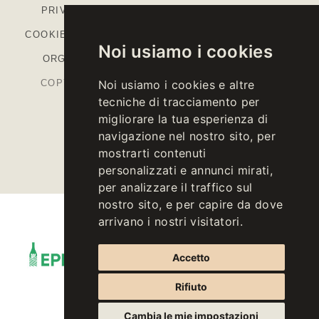
PRIVACY
-
COOKIE POLICY
-
IMPOSTAZIONI
COOKIE
-
COLOPHON
-
CODICE ETICO
-
MODELLO
Noi usiamo i cookies
ORGANIZZATIVO
-
PIANO STRATEGICO PAC
COPYRIGHT © 2026 KELLEREI ST. MICHAEL-
Noi usiamo i cookies e altre
tecniche di tracciamento per
EPPAN CANTINA
migliorare la tua esperienza di
P.IVA IT00126670215
navigazione nel nostro sito, per
mostrarti contenuti
personalizzati e annunci mirati,
per analizzare il traffico sul
nostro sito, e per capire da dove
arrivano i nostri visitatori.
Accetto
Rifiuto
Cambia le mie impostazioni