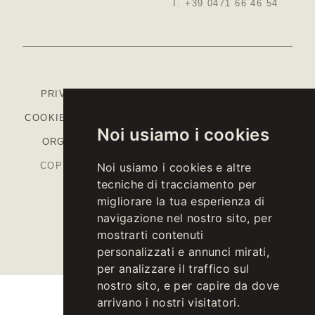
T. +39 0471 66 46 54
PRIVACY
-
COOKIE POLICY
-
IMPOSTAZIONI
COOKIE
-
COLOPHON
-
CODICE ETICO
-
MODELLO
Noi usiamo i cookies
ORGANIZZATIVO
-
PIANO STRATEGICO PAC
COPYRIGHT © 2026 KELLEREI ST. MICHAEL-
Noi usiamo i cookies e altre
tecniche di tracciamento per
EPPAN CANTINA
migliorare la tua esperienza di
P.IVA IT00126670215
navigazione nel nostro sito, per
mostrarti contenuti
personalizzati e annunci mirati,
per analizzare il traffico sul
nostro sito, e per capire da dove
arrivano i nostri visitatori.