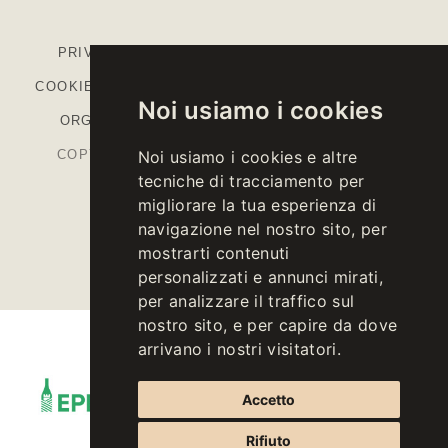
PRIVACY
-
COOKIE POLICY
-
IMPOSTAZIONI
COOKIE
-
COLOPHON
-
CODICE ETICO
-
MODELLO
Noi usiamo i cookies
ORGANIZZATIVO
-
PIANO STRATEGICO PAC
COPYRIGHT © 2026 KELLEREI ST. MICHAEL-
Noi usiamo i cookies e altre
tecniche di tracciamento per
EPPAN CANTINA
migliorare la tua esperienza di
P.IVA IT00126670215
navigazione nel nostro sito, per
mostrarti contenuti
personalizzati e annunci mirati,
per analizzare il traffico sul
nostro sito, e per capire da dove
arrivano i nostri visitatori.
Accetto
Rifiuto