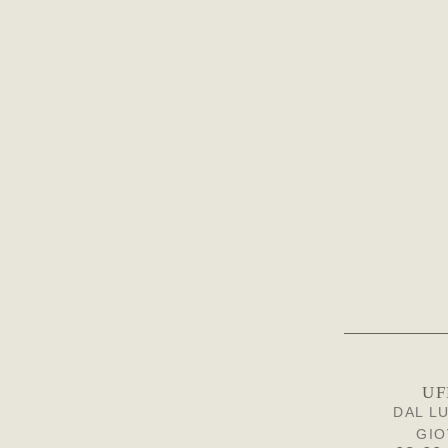
UF
DAL L
GIO