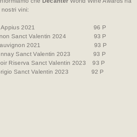
 informiamo che
Decanter
World Wine Awards ha
 nostri
vini:
 Bianco Appius 2021 96 P
vignon Sanct Valentin 2024 93 P
 TWC Sauvignon 2021 93 P
rdonnay Sanct Valentin 2023 93 P
Noir Riserva Sanct Valentin 2023 93 P
t Grigio Sanct Valentin 2023 92 P