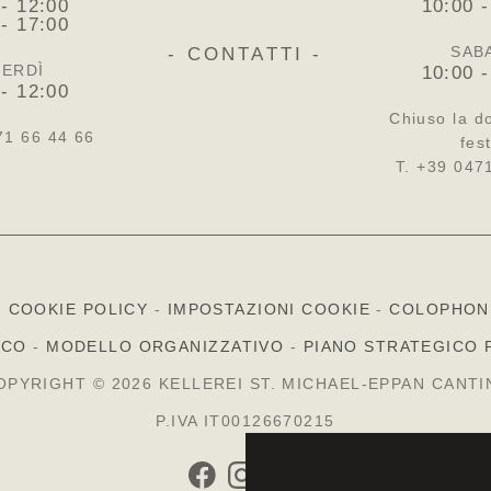
 - 12:00
10:00 -
 - 17:00
SAB
- CONTATTI -
ERDÌ
10:00 -
 - 12:00
Chiuso la d
71 66 44 66
fest
T. +39 047
-
COOKIE POLICY
-
IMPOSTAZIONI COOKIE
-
COLOPHON
ICO
-
MODELLO ORGANIZZATIVO
-
PIANO STRATEGICO 
OPYRIGHT © 2026 KELLEREI ST. MICHAEL-EPPAN CANTI
P.IVA IT00126670215