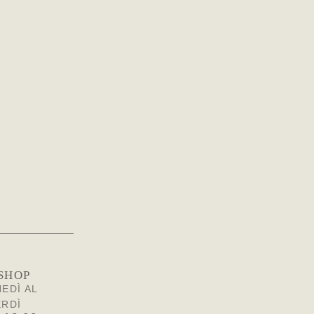
SHOP
EDÌ AL
ERDÌ