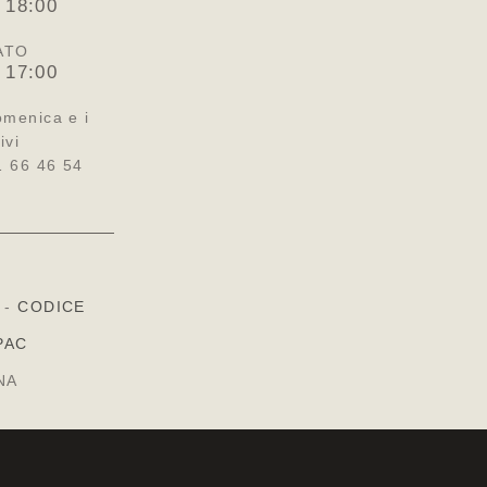
 18:00
ATO
 17:00
omenica e i
ivi
1 66 46 54
-
CODICE
PAC
NA