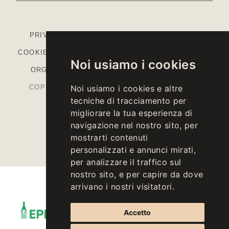
PRIVACY
-
COOKIE POLICY
-
IMPOSTAZIONI
COOKIE
-
COLOPHON
-
CODICE ETICO
-
MODELLO
Noi usiamo i cookies
ORGANIZZATIVO
-
PIANO STRATEGICO PAC
COPYRIGHT © 2026 KELLEREI ST. MICHAEL-
Noi usiamo i cookies e altre
tecniche di tracciamento per
EPPAN CANTINA
migliorare la tua esperienza di
P.IVA IT00126670215
navigazione nel nostro sito, per
mostrarti contenuti
personalizzati e annunci mirati,
per analizzare il traffico sul
nostro sito, e per capire da dove
arrivano i nostri visitatori.
Accetto