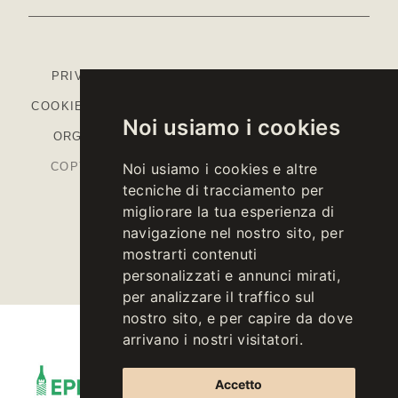
PRIVACY
-
COOKIE POLICY
-
IMPOSTAZIONI
COOKIE
-
COLOPHON
-
CODICE ETICO
-
MODELLO
Noi usiamo i cookies
ORGANIZZATIVO
-
PIANO STRATEGICO PAC
COPYRIGHT © 2026 KELLEREI ST. MICHAEL-
Noi usiamo i cookies e altre
tecniche di tracciamento per
EPPAN CANTINA
migliorare la tua esperienza di
P.IVA IT00126670215
navigazione nel nostro sito, per
mostrarti contenuti
personalizzati e annunci mirati,
per analizzare il traffico sul
nostro sito, e per capire da dove
arrivano i nostri visitatori.
Accetto