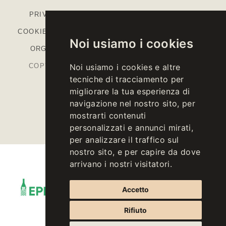
PRIVACY
-
COOKIE POLICY
-
IMPOSTAZIONI
COOKIE
-
COLOPHON
-
CODICE ETICO
-
MODELLO
Noi usiamo i cookies
ORGANIZZATIVO
-
PIANO STRATEGICO PAC
COPYRIGHT © 2026 KELLEREI ST. MICHAEL-
Noi usiamo i cookies e altre
tecniche di tracciamento per
EPPAN CANTINA
migliorare la tua esperienza di
P.IVA IT00126670215
navigazione nel nostro sito, per
mostrarti contenuti
personalizzati e annunci mirati,
per analizzare il traffico sul
nostro sito, e per capire da dove
arrivano i nostri visitatori.
Accetto
Rifiuto