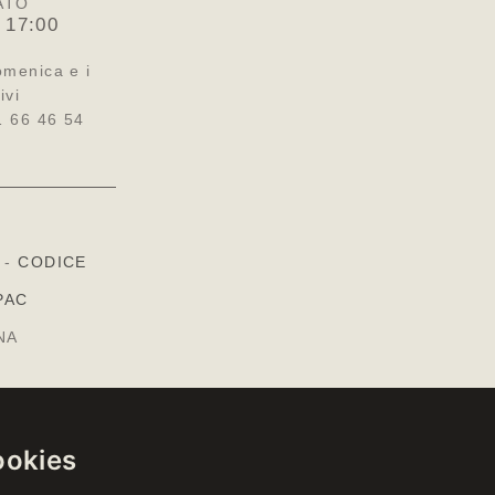
ATO
 17:00
omenica e i
ivi
1 66 46 54
-
CODICE
PAC
NA
ookies