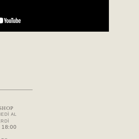
SHOP
EDÌ AL
ERDÌ
 18:00