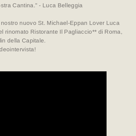
ostra Cantina." - Luca Belleggia
il nostro nuovo St. Michael-Eppan Lover Luca
l rinomato Ristorante Il Pagliaccio** di Roma,
lin della Capitale.
deointervista!