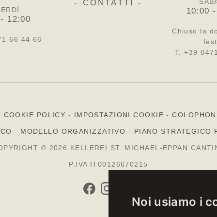
SAB
- CONTATTI -
ERDÌ
10:00 -
 - 12:00
Chiuso la d
71 66 44 66
fest
T. +39 047
-
COOKIE POLICY
-
IMPOSTAZIONI COOKIE
-
COLOPHON
ICO
-
MODELLO ORGANIZZATIVO
-
PIANO STRATEGICO 
OPYRIGHT © 2026 KELLEREI ST. MICHAEL-EPPAN CANTI
P.IVA IT00126670215
Noi usiamo i c