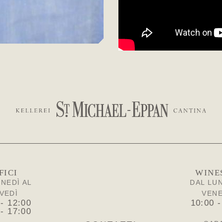
FICI
WINE
UNEDÌ AL
DAL LUN
VEDÌ
VEN
 - 12:00
10:00 -
 - 17:00