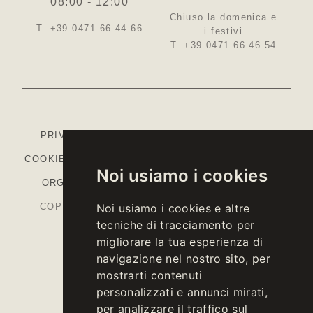
08:00 - 12:00
Chiuso la domenica e
T. +39 0471 66 44 66
i festivi
T. +39 0471 66 46 54
PRIVACY
-
COOKIE POLICY
-
IMPOSTAZIONI
COOKIE
-
COLOPHON
-
CODICE ETICO
-
MODELLO
Noi usiamo i cookies
ORGANIZZATIVO
-
PIANO STRATEGICO PAC
COPYRIGHT © 2026 KELLEREI ST. MICHAEL-
Noi usiamo i cookies e altre
tecniche di tracciamento per
EPPAN CANTINA
migliorare la tua esperienza di
P.IVA IT00126670215
navigazione nel nostro sito, per
mostrarti contenuti
personalizzati e annunci mirati,
per analizzare il traffico sul