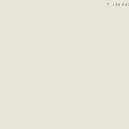
T. +39 04
DATENSCH
IMPRESSUM
C