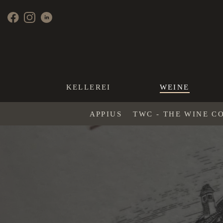
KELLEREI
WEINE
APPIUS
TWC - THE WINE C