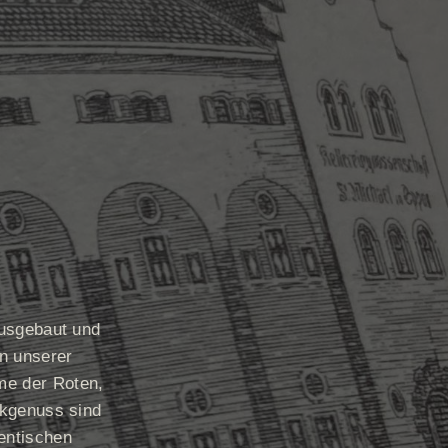
ausgebaut und
n unserer
me der Roten,
inkgenuss sind
entischen