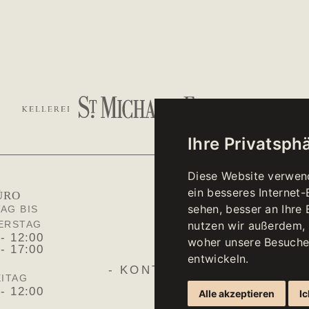
Ihre Privatsphä
Diese Website verwen
ein besseres Internet
ÜRO
WINE
sehen, besser an Ihre
AG BIS
MONTAG BI
10:00 -
nutzen wir außerdem,
ERSTAG
 - 12:00
woher unsere Besuche
 - 17:00
SAM
entwickeln.
10:00 -
- KONTAKT -
ITAG
 - 12:00
Alle akzeptieren
Ic
Sonn- und 
geschl