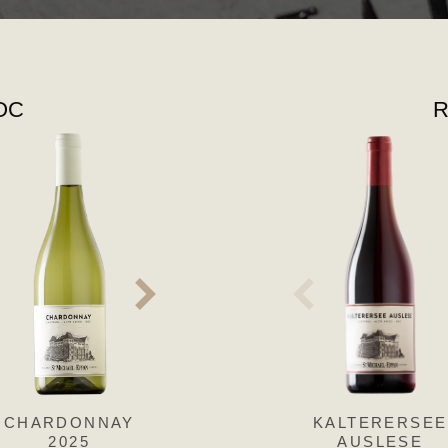
DOC
R
CHARDONNAY
MÜLLER
KALTERERSEE
GEWÜRZTRA
2025
THURGAU
AUSLESE
R