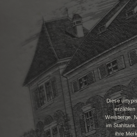
Diese urtypi
erzählen
Weinberge. N
im Stahltank 
ihre Mer