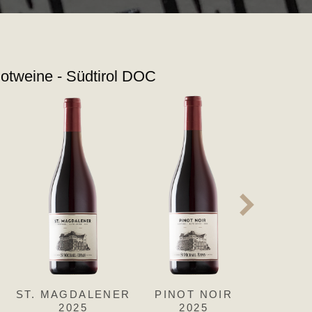
otweine - Südtirol DOC
MINE
ST. MAGDALENER
PINOT NOIR
LAG
2025
2025
2