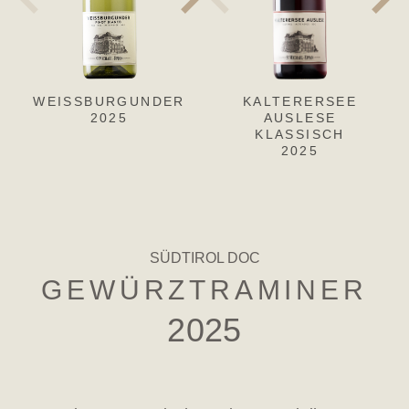
WEISSBURGUNDER
PINOT GRIGIO
KALTERERSEE
CH
S
2025
2025
AUSLESE
KLASSISCH
2025
SÜDTIROL DOC
GEWÜRZTRAMINER
2025