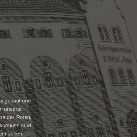
ausgebaut und
n unserer
me der Roten,
inkgenuss sind
entischen