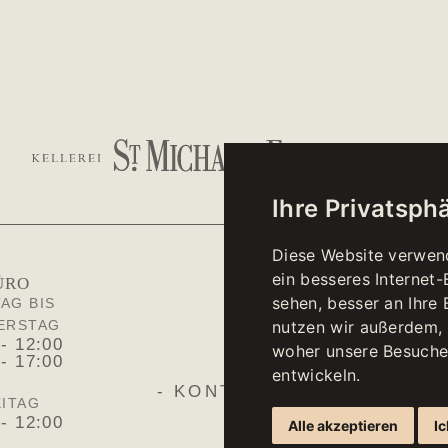
Ihre Privatsphä
Diese Website verwen
ein besseres Internet
ÜRO
WINE
sehen, besser an Ihre
AG BIS
MONTAG BI
10:00 -
nutzen wir außerdem,
ERSTAG
 - 12:00
woher unsere Besuche
 - 17:00
SAM
entwickeln.
10:00 -
- KONTAKT -
ITAG
 - 12:00
Alle akzeptieren
Ic
Sonn- und 
geschl