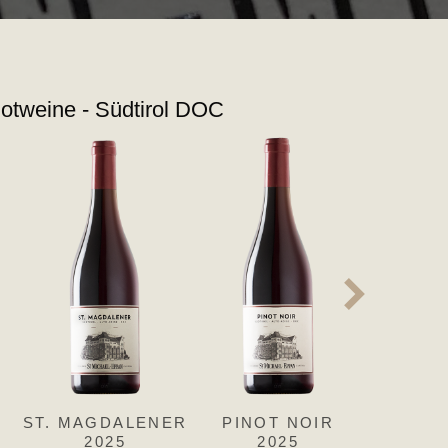
otweine - Südtirol DOC
MINE
ST. MAGDALENER
PINOT NOIR
LAG
2025
2025
2