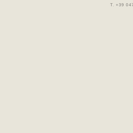
T. +39 04
DATENSCH
IMPRESSUM
C