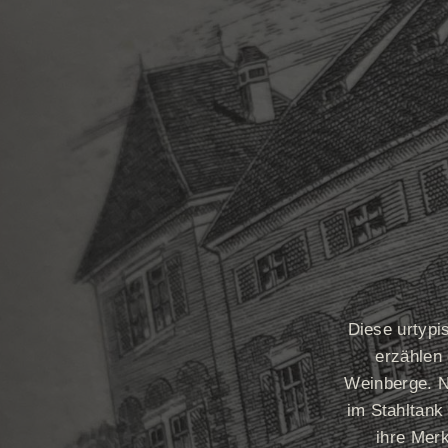
Diese urtypi
erzählen
Weinberge. N
im Stahltank 
ihre Mer