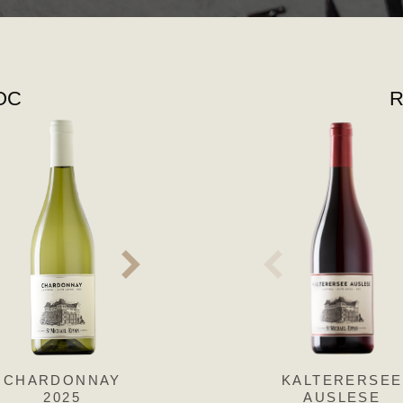
DOC
R
CHARDONNAY
MÜLLER
KALTERERSEE
GEWÜRZTRA
2025
THURGAU
AUSLESE
R