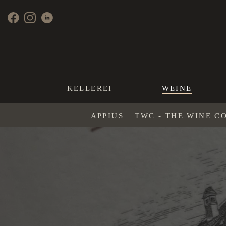
KELLEREI
WEINE
APPIUS
TWC - THE WINE C