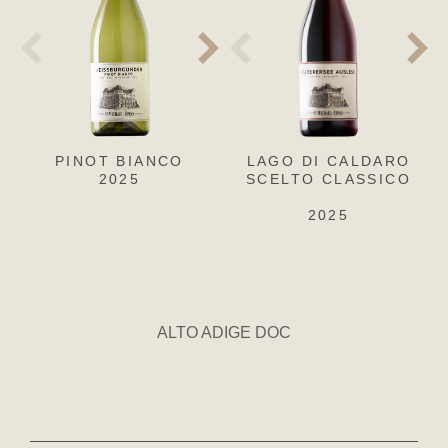
PINOT BIANCO
PINOT GRIGIO
LAGO DI CALDARO
CH
SA
2025
SCELTO CLASSICO
2025
2025
ALTO ADIGE DOC