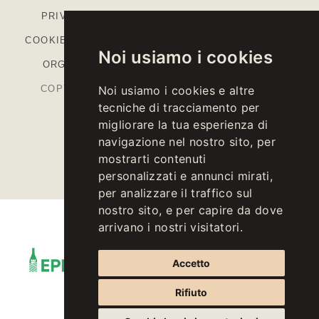
PRIVACY
-
COOKIE POLICY
-
IMPOSTAZIONI
COOKIE
-
COLOPHON
-
CODICE ETICO
-
MODELLO
Noi usiamo i cookies
ORGANIZZATIVO
-
PIANO STRATEGICO PAC
Noi usiamo i cookies e altre
COPYRIGHT © 2026 KELLEREI ST. MICHAEL-
tecniche di tracciamento per
EPPAN CANTINA
migliorare la tua esperienza di
P.IVA IT00126670215
navigazione nel nostro sito, per
mostrarti contenuti
personalizzati e annunci mirati,
per analizzare il traffico sul
nostro sito, e per capire da dove
arrivano i nostri visitatori.
Accetto
Rifiuto