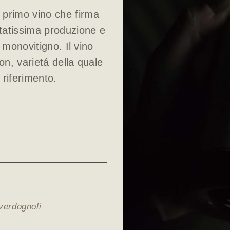
l primo vino che firma
itatissima produzione e
monovitigno. Il vino
n, varietá della quale
 riferimento.
 verdognoli