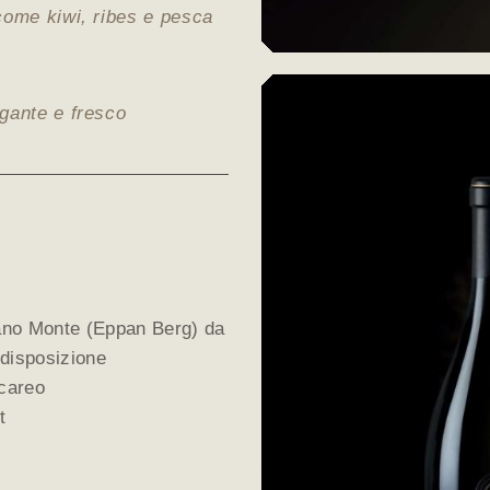
 come kiwi, ribes e pesca
egante e fresco
iano Monte (Eppan Berg) da
 disposizione
lcareo
t