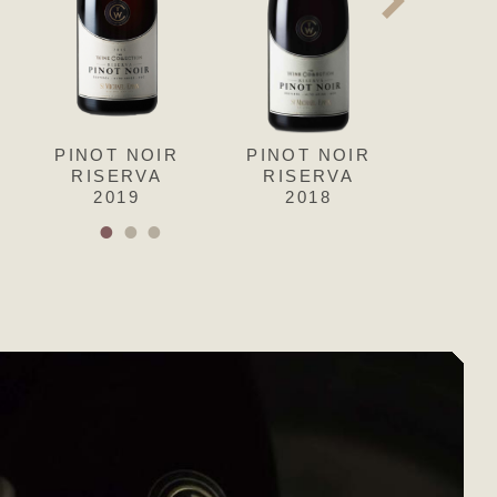
ON
PINOT NOIR
SAUVIGNON
PINOT NOIR
PINO
RISERVA
2015
RISERVA
RIS
2019
2018
2