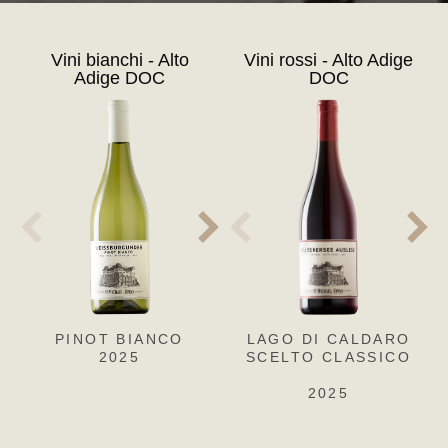
Vini bianchi - Alto
Vini rossi - Alto Adige
Adige DOC
DOC
PINOT BIANCO
PINOT GRIGIO
LAGO DI CALDARO
CH
SA
2025
SCELTO CLASSICO
2025
2025