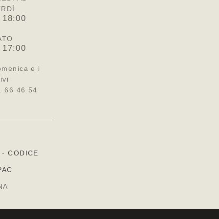
ERDÌ
 18:00
ATO
 17:00
omenica e i
ivi
1 66 46 54
-
CODICE
PAC
NA