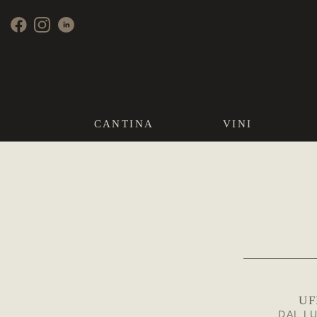
CANTINA
VINI
UF
DAL L