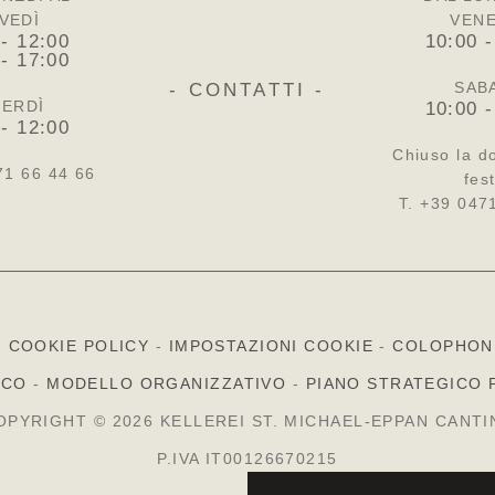
VEDÌ
VEN
 - 12:00
10:00 -
 - 17:00
SAB
- CONTATTI -
ERDÌ
10:00 -
 - 12:00
Chiuso la d
71 66 44 66
fest
T. +39 047
-
COOKIE POLICY
-
IMPOSTAZIONI COOKIE
-
COLOPHON
ICO
-
MODELLO ORGANIZZATIVO
-
PIANO STRATEGICO 
OPYRIGHT © 2026 KELLEREI ST. MICHAEL-EPPAN CANTI
P.IVA IT00126670215